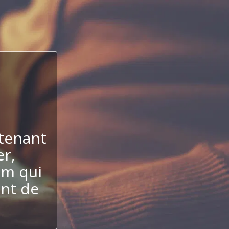
tenant
er,
um qui
ent de