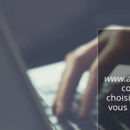
www.a
co
chois
vous 